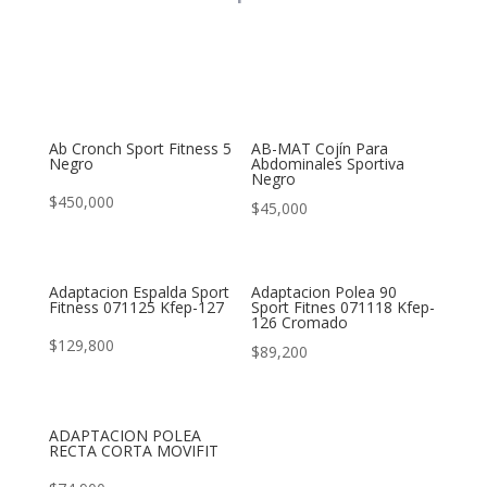
Ab Cronch Sport Fitness 5
AB-MAT Cojín Para
Negro
Abdominales Sportiva
Negro
$
450,000
$
45,000
Adaptacion Espalda Sport
Adaptacion Polea 90
Fitness 071125 Kfep-127
Sport Fitnes 071118 Kfep-
126 Cromado
$
129,800
$
89,200
ADAPTACION POLEA
RECTA CORTA MOVIFIT